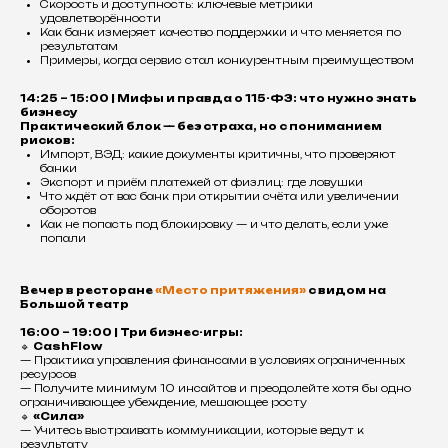
Скорость и доступность: ключевые метрики
удовлетворённости
Как банк измеряет качество поддержки и что меняется по
результатам
Примеры, когда сервис стал конкурентным преимуществом
14:25 – 15:00 | Мифы и правда о 115-ФЗ: что нужно знать
бизнесу
Практический блок — без страха, но с пониманием
рисков:
Импорт, ВЭД: какие документы критичны, что проверяют
банки
Экспорт и приём платежей от физлиц: где ловушки
Что ждёт от вас банк при открытии счёта или увеличении
оборотов
Как не попасть под блокировку — и что делать, если уже
попали
Вечер в ресторане
«Место притяжения»
с видом на
Большой театр
16:00 – 19:00 | Три бизнес-игры:
🔹
CashFlow
— Практика управления финансами в условиях ограниченных
ресурсов
— Получите минимум 10 инсайтов и преодолейте хотя бы одно
ограничивающее убеждение, мешающее росту
🔹
«Сила»
— Учитесь выстраивать коммуникации, которые ведут к
результату