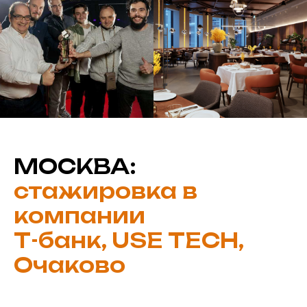
МОСКВА:
стажировка в
компании
Т-банк, USE TECH,
Очаково