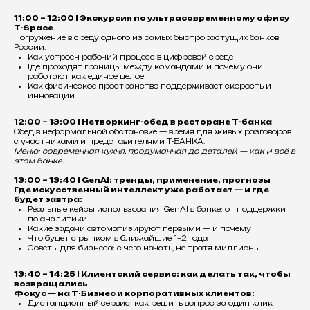
11:00 – 12:00 | Экскурсия по ультрасовременному офису
Т-Space
Погружение в среду одного из самых быстрорастущих банков
России.
Как устроен рабочий процесс в цифровой среде
Где проходят границы между командами и почему они
работают как единое целое
Как физическое пространство поддерживает скорость и
инновации
12:00 – 13:00 | Нетворкинг-обед в ресторане Т-банка
Обед в неформальной обстановке — время для живых разговоров
с участниками и представителями Т-БАНКА.
Меню: современная кухня, продуманная до деталей — как и всё в
этом банке.
13:00 – 13:40 | GenAI: тренды, применение, прогнозы
Где искусственный интеллект уже работает — и где
будет завтра:
Реальные кейсы использования GenAI в банке: от поддержки
до аналитики
Какие задачи автоматизируют первыми — и почему
Что будет с рынком в ближайшие 1–2 года
Советы для бизнеса: с чего начать, не тратя миллионы
13:40 – 14:25 | Клиентский сервис: как делать так, чтобы
возвращались
Фокус — на Т-Бизнес и корпоративных клиентов:
Дистанционный сервис: как решить вопрос за один клик