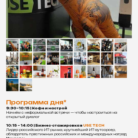
Программа дня*
9:30–10:15 | Кофе и настрой
Начнём с неформальной встречи — чтобы настроиться на
открытый диалог
10:15 – 14:00 | Бизнес-стажировка в
USE TECH
Лидер российского ИТ-рынка, крупнейший ИТ-аутсорсер,
обладатель престижных российских и международных наград