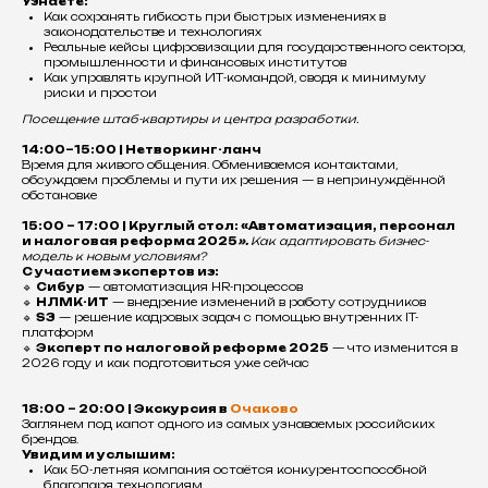
Узнаете:
Как сохранять гибкость при быстрых изменениях в
законодательстве и технологиях
Реальные кейсы цифровизации для государственного сектора,
промышленности и финансовых институтов
Как управлять крупной ИТ-командой, сводя к минимуму
риски и простои
Посещение штаб-квартиры и центра разработки.
14:00–15:00 | Нетворкинг-ланч
Время для живого общения. Обмениваемся контактами,
обсуждаем проблемы и пути их решения — в непринуждённой
обстановке
15:00 – 17:00 | Круглый стол: «Автоматизация, персонал
и налоговая реформа 2025
».
Как адаптировать бизнес-
модель к новым условиям?
С участием экспертов из:
🔹
Сибур
— автоматизация HR-процессов
🔹
НЛМК-ИТ
— внедрение изменений в работу сотрудников
🔹
S3
— решение кадровых задач с помощью внутренних IT-
платформ
🔹
Эксперт по налоговой реформе 2025
— что изменится в
2026 году и как подготовиться уже сейчас
18:00 – 20:00 | Экскурсия в
Очаково
Заглянем под капот одного из самых узнаваемых российских
брендов.
Увидим и услышим:
Как 50-летняя компания остаётся конкурентоспособной
благодаря технологиям