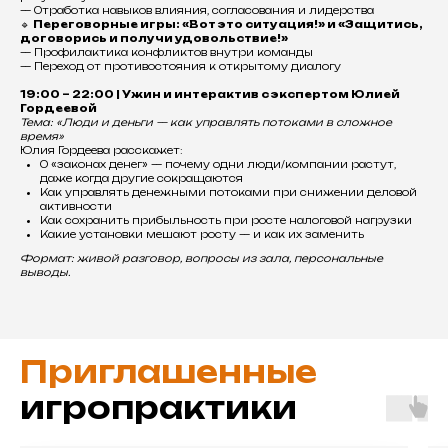
— Отработка навыков влияния, согласования и лидерства
🔹
Переговорные игры: «Вот это ситуация!» и «Защитись,
договорись и получи удовольствие!»
— Профилактика конфликтов внутри команды
— Переход от противостояния к открытому диалогу
19:00 – 22:00 | Ужин и интерактив с экспертом Юлией
Гордеевой
Тема: «Люди и деньги — как управлять потоками в сложное
время»
Юлия Гордеева расскажет:
О «законах денег» — почему одни люди/компании растут,
даже когда другие сокращаются
Как управлять денежными потоками при снижении деловой
активности
Как сохранить прибыльность при росте налоговой нагрузки
Какие установки мешают росту — и как их заменить
Формат: живой разговор, вопросы из зала, персональные
выводы.
Приглашенные
игропрактики