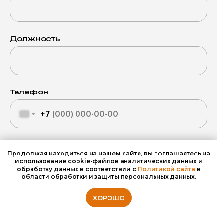
Должность
Телефон
+7
Дополнительный способ связи
Продолжая находиться на нашем сайте, вы соглашаетесь на
(желательно Имя пользователя в Телеграм)
использование cookie-файлов аналитических данных и
обработку данных в соответствии с
Политикой сайта
в
Telegram
области обработки и защиты персональных данных.
WhatsApp
Max
ХОРОШО