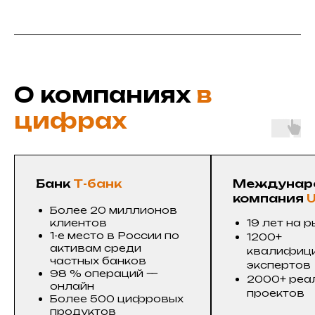
О компаниях
в
цифрах
Банк
Т-банк
Междунаро
компания
U
Более 20 миллионов
клиентов
19 лет на 
1-е место в России по
1200+
активам среди
квалифиц
частных банков
экспертов
98 % операций —
2000+ реа
онлайн
проектов
Более 500 цифровых
продуктов